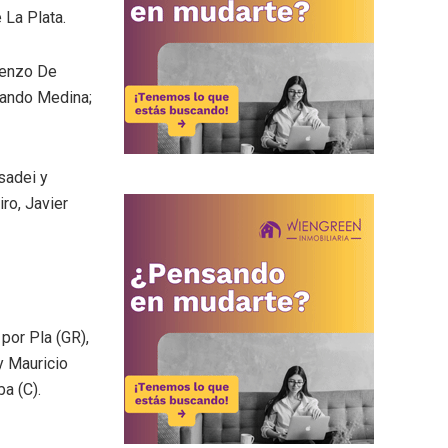
 La Plata.
orenzo De
nando Medina;
sadei y
ro, Javier
por Pla (GR),
y Mauricio
a (C).