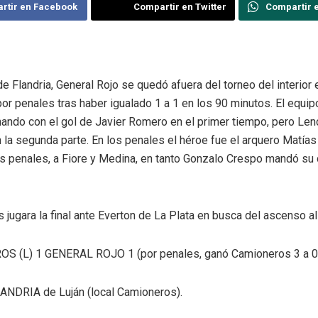
rtir en Facebook
Compartir en Twitter
Compartir 
e Flandria, General Rojo se quedó afuera del torneo del interior 
por penales tras haber igualado 1 a 1 en los 90 minutos. El equip
nando con el gol de Javier Romero en el primer tiempo, pero Lenc
 la segunda parte. En los penales el héroe fue el arquero Matías 
s penales, a Fiore y Medina, en tanto Gonzalo Crespo mandó su 
jugara la final ante Everton de La Plata en busca del ascenso al
S (L) 1 GENERAL ROJO 1 (por penales, ganó Camioneros 3 a 0
LANDRIA de Luján (local Camioneros).