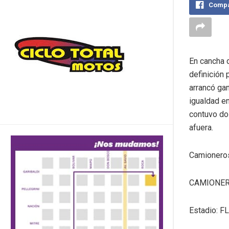
Compa
En cancha d
definición 
arrancó ga
igualdad en
contuvo do
afuera.
Camioneros 
CAMIONERO
Estadio: F