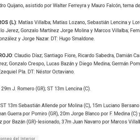
dro Quijano, asistido por Walter Ferreyra y Mauro Falcón, terna de
OS (L)
: Matías Villalba; Matías Lozano, Sebastián Lencina y L
lo Jerez, Gonzalo Martínez Jorge Molina y Marcos Villalba; Fer
onzález y Jorge Nazar. DT: Hugo Smaldone.
ROJO
: Claudio Díaz; Santiago Fiore, Ricardo Sabedra, Damián Ca
arez; Gonzalo Crespo, Lucas Bazán y Diego Medina; Germán Pomi
zequiel Pla. DT: Néstor Octaviano.
T 29m J. Romero (GR); ST 13m Lencina (C).
: ST 13m Sebastián Allende por Molina (C), 15m Luciano Bersano 
an Guerra por Pomiro (GR), 20m Jorge Blanco por F. Medina (C) 
 por Bazán (GR)-lesionado, 37m Juan Navarro por Marcos Villalb
Torneo del Interior