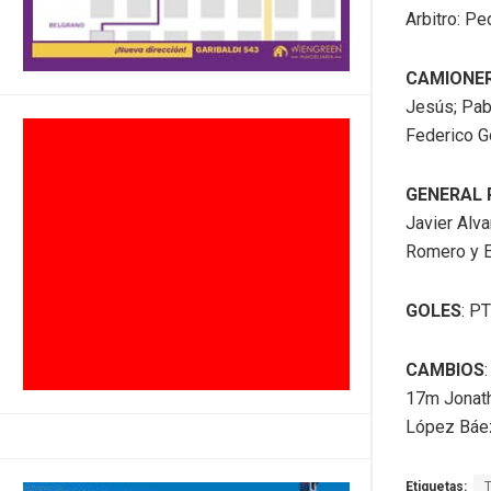
Arbitro: Pe
CAMIONER
Jesús; Pab
Federico G
GENERAL 
Javier Alv
Romero y E
GOLES
: P
CAMBIOS
17m Jonath
López Báez
Etiquetas: