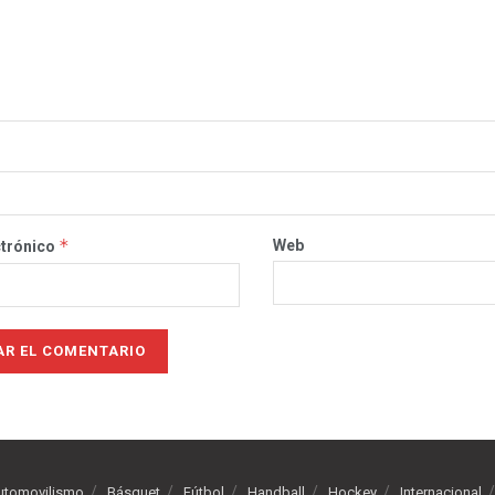
*
Web
ctrónico
utomovilismo
Básquet
Fútbol
Handball
Hockey
Internacional