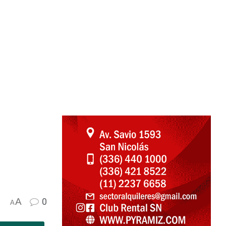
A
0
A