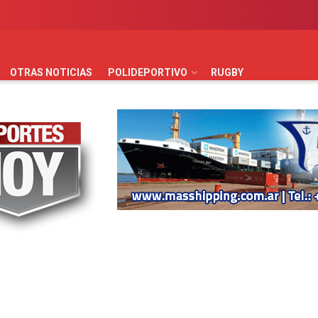
AUTOMOVILISMO
BÁSQUET
FÚTBOL
HANDBALL
HO
OTRAS NOTICIAS
POLIDEPORTIVO
RUGBY