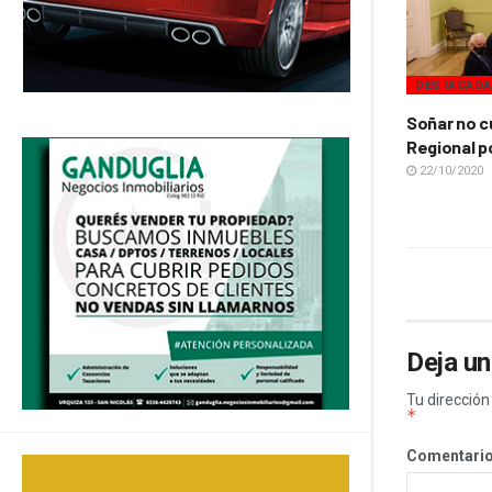
DESTACAD
Soñar no c
Regional po
22/10/2020
Deja un
Tu dirección
*
Comentari