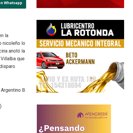
en Whatsapp
en la
o nicoleño lo
ina anotó la
Villalba que
disparo
 Argentino B.
)