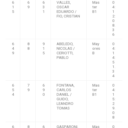
6
6
6
VALLES,
Mas
0
1
9
3
OSCAR
ter
4:
5
1
EDUARDO /
B1
1
FIO, CRISTIAN
2:
0
8.
3
6
6
8
9
ABELEDO,
May
0
4
8
1
NICOLAS /
ores
4:
9
5
CERIOTTI,
B
1
PABLO
4:
5
1.
3
4
6
7
6
FONTANA,
Mas
0
5
9
9
CARLOS
ter
4:
4
0
DANIEL /
B1
1
GUIDO,
5:
LEANDRO
2
TOMAS
9.
0
8
6
8
6
GASPARONI,
Mas
0