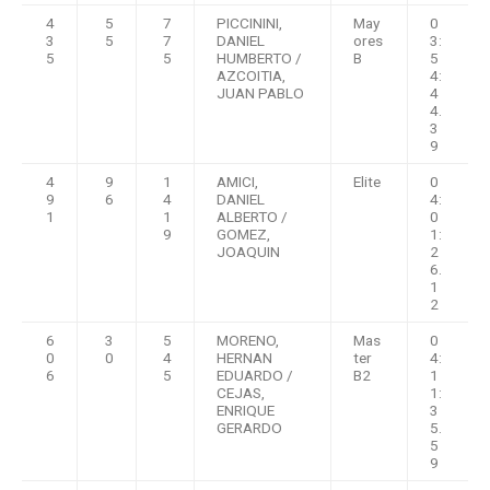
4
5
7
PICCININI,
May
0
3
5
7
DANIEL
ores
3:
5
5
HUMBERTO /
B
5
AZCOITIA,
4:
JUAN PABLO
4
4.
3
9
4
9
1
AMICI,
Elite
0
9
6
4
DANIEL
4:
1
1
ALBERTO /
0
9
GOMEZ,
1:
JOAQUIN
2
6.
1
2
6
3
5
MORENO,
Mas
0
0
0
4
HERNAN
ter
4:
6
5
EDUARDO /
B2
1
CEJAS,
1:
ENRIQUE
3
GERARDO
5.
5
9