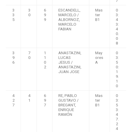
7
3
3
6
ESCANDELL,
Mas
0
3
0
9
MARCELO /
ter
3:
5
9
ALBORNOZ,
B1
4
MARCELO
3:
FABIAN
4
0.
0
8
3
7
1
ANASTAZINI,
May
0
9
0
1
LUCAS
ores
3:
6
0
JESUS /
A
5
2
ANASTAZINI,
0:
JUAN JOSE
1
9.
1
0
4
4
6
RE, PABLO
Mas
0
2
1
9
GUSTAVO /
ter
3:
7
7
BREGANT,
B1
5
ENRIQUE
3:
RAMÓN
4
7.
2
4