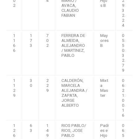
0
4
MARIO /
Hijo
2
2
AVACA,
s B
9:
CLAUDIO
3
FABIAN
2.
2
4
1
1
7
FERREIRA DE
May
0
1
7
0
ALMEIDA,
ores
5:
6
3
2
ALEJANDRO
B
5
6
/ MARTINEZ,
0:
PABLO
3
2.
7
9
1
3
2
CALDERÓN,
Mixt
0
1
0
2
MARCELA
a
6:
2
9
ALEJANDRA /
Mas
2
9
ZAPATA,
ter
1:
JORGE
0
ALBERTO
0.
1
6
1
6
1
RIOS PABLO/
Padr
0
2
3
4
RIOS, JOSE
es e
6:
6
9
PABLO
Hijo
5