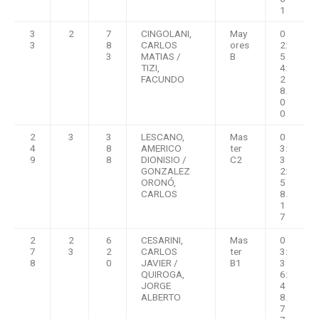
1
3
2
7
CINGOLANI,
May
0
3
8
CARLOS
ores
2:
3
MATIAS /
B
5
TIZI,
4:
FACUNDO
2
8.
0
0
2
3
3
LESCANO,
Mas
0
4
8
AMERICO
ter
3:
9
8
DIONISIO /
C2
3
GONZALEZ
2:
ORONÓ,
5
CARLOS
8.
1
7
2
2
6
CESARINI,
Mas
0
7
3
2
CARLOS
ter
3:
8
0
JAVIER /
B1
3
QUIROGA,
6:
JORGE
4
ALBERTO
8.
7