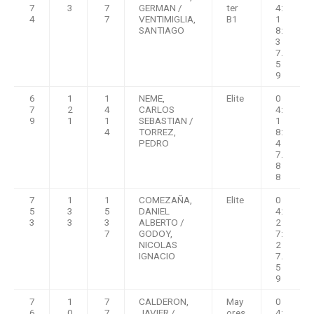
7
3
7
GERMAN /
ter
4:
4
7
VENTIMIGLIA,
B1
1
SANTIAGO
8:
3
7.
5
9
6
1
1
NEME,
Elite
0
7
2
4
CARLOS
4:
9
1
1
SEBASTIAN /
1
4
TORREZ,
8:
PEDRO
4
7.
8
8
7
1
1
COMEZAÑA,
Elite
0
5
3
5
DANIEL
4:
3
3
3
ALBERTO /
2
7
GODOY,
7:
NICOLAS
2
IGNACIO
7.
5
9
7
1
7
CALDERON,
May
0
6
0
7
JAVIER /
ores
4: