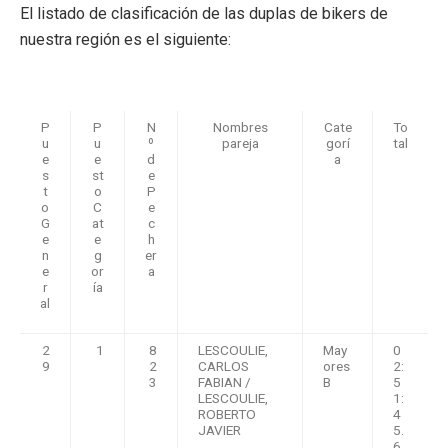
El listado de clasificación de las duplas de bikers de
nuestra región es el siguiente:
P
P
N
Nombres
Cate
To
u
u
º
pareja
gorí
tal
e
e
d
a
s
st
e
t
o
P
o
C
e
G
at
c
e
e
h
n
g
er
e
or
a
r
ía
al
2
1
8
LESCOULIE,
May
0
9
2
CARLOS
ores
2:
3
FABIAN /
B
5
LESCOULIE,
1:
ROBERTO
4
JAVIER
5.
6