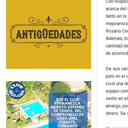
Con respec
acerca del
tanto en lo
mejoramos,
Rosario Ce
Además, tr
cantidad de
de acomodar
De sus vari
país en el 
vivió una d
equipo com
sexto en e
amargo, po
dinero. Se 