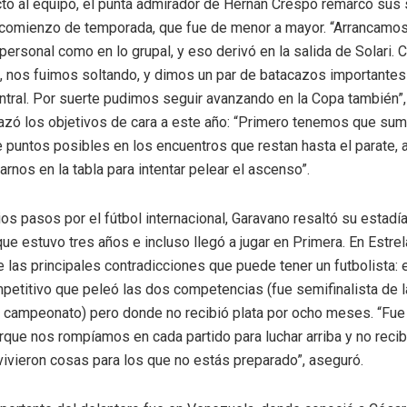
to al equipo, el punta admirador de Hernán Crespo remarcó sus
 comienzo de temporada, que fue de menor a mayor. “Arrancamos
 personal como en lo grupal, y eso derivó en la salida de Solari. 
 nos fuimos soltando, y dimos un par de batacazos importantes 
ntral. Por suerte pudimos seguir avanzando en la Copa también”,
azó los objetivos de cara a este año: “Primero tenemos que sum
 puntos posibles en los encuentros que restan hasta el parate, 
nos en la tabla para intentar pelear el ascenso”.
os pasos por el fútbol internacional, Garavano resaltó su estadía
que estuvo tres años e incluso llegó a jugar en Primera. En Estr
e las principales contradicciones que puede tener un futbolista: 
petitivo que peleó las dos competencias (fue semifinalista de l
l campeonato) pero donde no recibió plata por ocho meses. “Fue
rque nos rompíamos en cada partido para luchar arriba y no reci
vivieron cosas para los que no estás preparado”, aseguró.