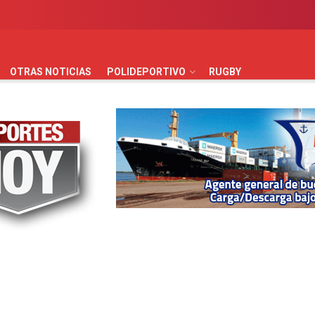
AUTOMOVILISMO
BÁSQUET
FÚTBOL
HANDBALL
HO
OTRAS NOTICIAS
POLIDEPORTIVO
RUGBY