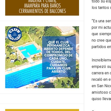
todo su esp
los tantos 
“Es una se
por mi actu
que siempr
no cree qu
partidos en
Increíbleme
empezó su c
carrera en 
recaló en e
en San Nico
amistoso co
quiso lleva