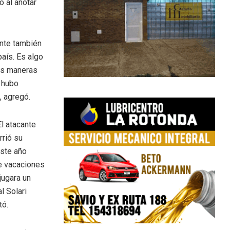
o al anotar
ente también
país. Es algo
as maneras
o hubo
, agregó.
El atacante
rrió su
este año
de vacaciones
jugara un
l Solari
tó.