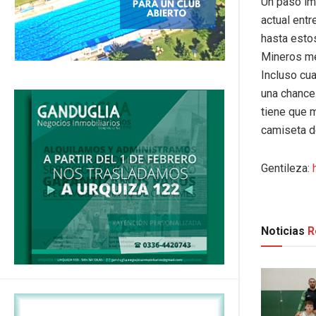
Un paso im
actual entr
hasta esto
Mineros me 
Incluso cua
una chance
tiene que m
camiseta d
Gentileza:
Noticias
R