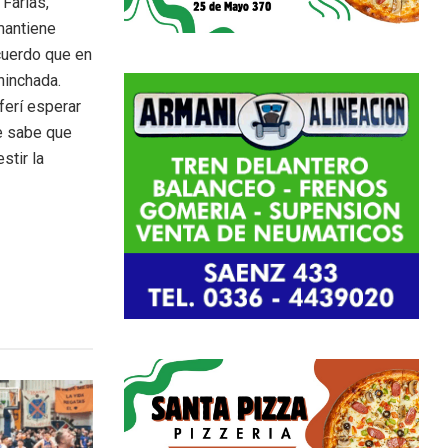
Farías,
 mantiene
cuerdo que en
hinchada.
ferí esperar
ue sabe que
stir la