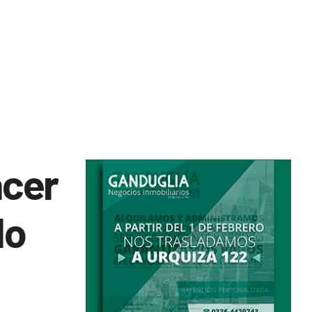
acer
do