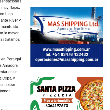
 sensaciones
 muy flojos,
Con Llop
ante River y
 manifestó.
ar la mayor
así tratamos
 en Portugal,
ela Amadora
estar en un
a Copa, y
 un sabor
bíamos