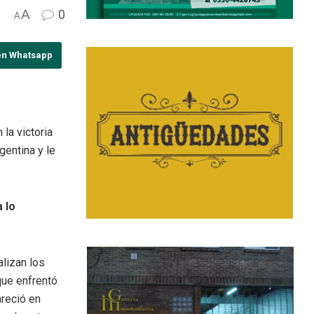
A
0
A
en Whatsapp
la victoria
gentina y le
 lo
alizan los
que enfrentó
reció en