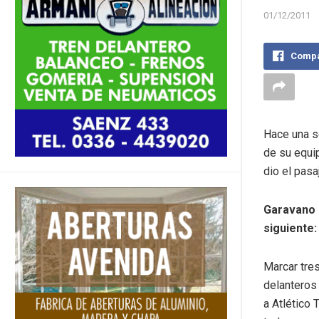
01/12/2011
Compa
Hace una se
de su equi
dio el pasa
Garavano e
siguiente
Marcar tres
delanteros 
a Atlético