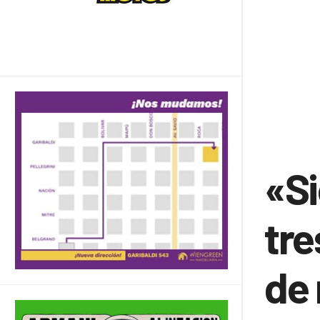
«S
tre
de 