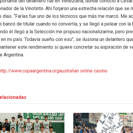
portante del delantero fue en Venezuela, donde conoció a César 
enador de la Vinotinto. Ahí forjaron una estrecha relación que se
s días. “Farías fue uno de los técnicos que más me marcó. Me a
bancó de titular cuando no convertía, y se llegó a pelear con la 
ndo él llegó a la Selección me propuso nacionalizarme, pero pre
 en mi país. Todavía sueño con eso”, se ilusiona un delantero q
antener este rendimiento si quiere concretar su aspiración de ve
e Argentina.
http://www.copaargentina.org
australian online casino
elacionadas