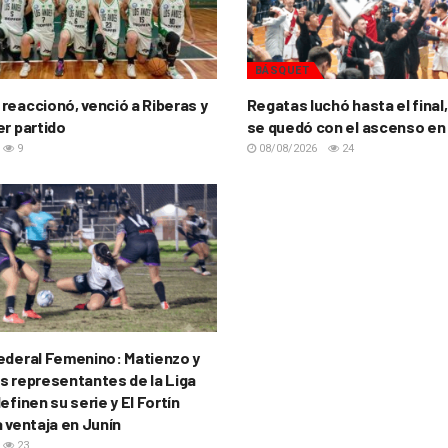
BÁSQUET
reaccionó, venció a Riberas y
Regatas luchó hasta el final,
er partido
se quedó con el ascenso en
9
08/08/2026
24
ederal Femenino: Matienzo y
s representantes de la Liga
efinen su serie y El Fortín
a ventaja en Junín
23