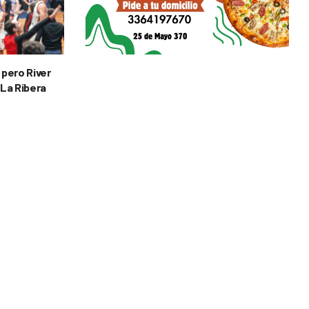
 pero River
 La Ribera