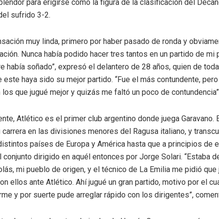
lendor para erigirse como la figura de la clasificación del Decan
del sufrido 3-2.
nsación muy linda, primero por haber pasado de ronda y obviam
ación. Nunca había podido hacer tres tantos en un partido de mi 
e había soñado”, expresó el delantero de 28 años, quien de tod
e este haya sido su mejor partido. “Fue el más contundente, per
 los que jugué mejor y quizás me faltó un poco de contundencia”
nte, Atlético es el primer club argentino donde juega Garavano. 
arrera en las divisiones menores del Ragusa italiano, y transcu
distintos países de Europa y América hasta que a principios de 
l conjunto dirigido en aquél entonces por Jorge Solari. “Estaba 
lás, mi pueblo de origen, y el técnico de La Emilia me pidió que 
n ellos ante Atlético. Ahí jugué un gran partido, motivo por el cua
rme y por suerte pude arreglar rápido con los dirigentes”, comen