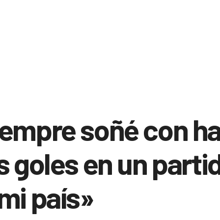
iempre soñé con h
s goles en un parti
mi país»