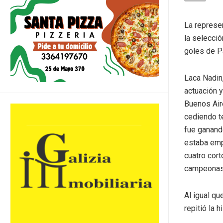
La represe
la selecció
goles de Pa
Laca Nadin,
actuación y
Buenos Air
cediendo te
fue ganando
estaba empa
cuatro cort
campeonas
Al igual qu
repitió la 