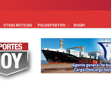
AUTOMOVILISMO
BÁSQUET
FÚTBOL
HANDBALL
HO
OTRAS NOTICIAS
POLIDEPORTIVO
RUGBY