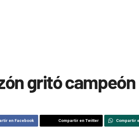
zón gritó campeón
rtir en Facebook
Compartir en Twitter
Compartir 