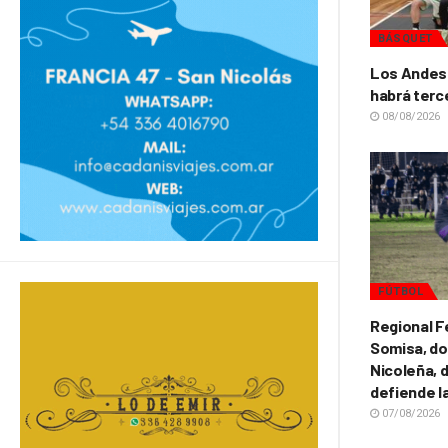
BÁSQUET
Los Andes 
habrá terc
08/08/2026
FÚTBOL
Regional F
Somisa, do
Nicoleña, d
defiende l
07/08/2026