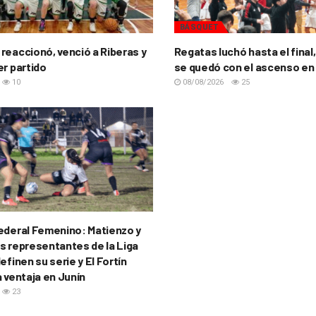
BÁSQUET
reaccionó, venció a Riberas y
Regatas luchó hasta el final,
er partido
se quedó con el ascenso en
10
08/08/2026
25
ederal Femenino: Matienzo y
s representantes de la Liga
efinen su serie y El Fortín
a ventaja en Junín
23