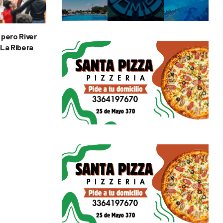
 pero River
 La Ribera