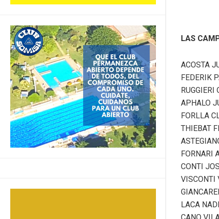
LAS CAM
ACOSTA J
FEDERIK 
RUGGIERI
APHALO J
FORLLA C
THIEBAT 
ASTEGIAN
FORNARI 
CONTI JO
VISCONTI
GIANCAREL
LACA NAD
CANO VILA