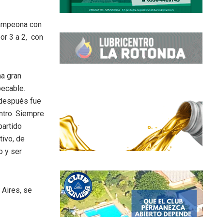
ampeona con
por 3 a 2, con
na gran
pecable.
 después fue
ntro. Siempre
partido
tivo, de
o y ser
 Aires, se