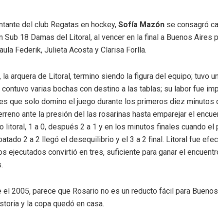
ntante del club Regatas en hockey,
Sofía Mazón
se consagró c
n Sub 18 Damas del Litoral, al vencer en la final a Buenos Aires 
ula Federik, Julieta Acosta y Clarisa Forlla.
 la arquera de Litoral, termino siendo la figura del equipo; tuvo u
 contuvo varias bochas con destino a las tablas; su labor fue im
es que solo domino el juego durante los primeros diez minutos
rreno ante la presión del las rosarinas hasta emparejar el encue
 litoral, 1 a 0, después 2 a 1 y en los minutos finales cuando el 
tado 2 a 2 llegó el desequilibrio y el 3 a 2 final. Litoral fue efec
os ejecutados convirtió en tres, suficiente para ganar el encuentr
.
e el 2005, parece que Rosario no es un reducto fácil para Buenos
historia y la copa quedó en casa.