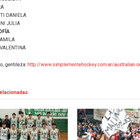
RA
TI DANIELA
NI JULIA
OFÍA
CAMILA
 VALENTINA
o, gentileza:
http://www.simplementehockey.com.ar/
australian o
elacionadas