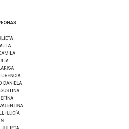
PEONAS
ULIETA
PAULA
 CAMILA
ULIA
LARISA
FLORENCIA
O DANIELA
AGUSTINA
SEFINA
 VALENTINA
LI LUCÍA
IN
 JULIETA