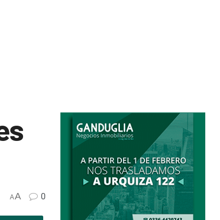
es
A
0
A