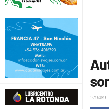
Au
son
14/11/2011