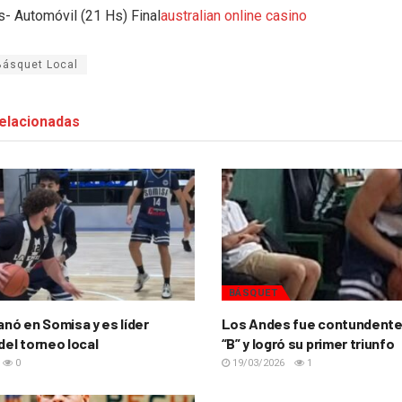
- Automóvil (21 Hs) Final
australian online casino
Básquet Local
elacionadas
BÁSQUET
anó en Somisa y es líder
Los Andes fue contundente
del torneo local
“B” y logró su primer triunfo
0
19/03/2026
1