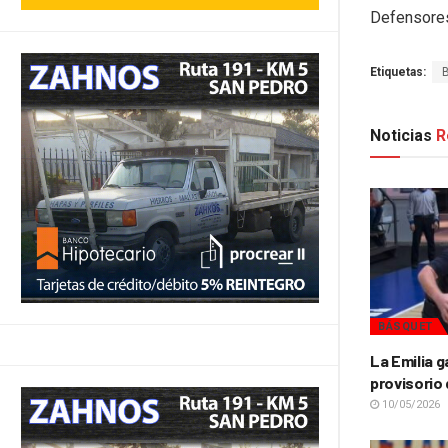
Defensores
Etiquetas:
Noticias
R
BÁSQUET
La Emilia g
provisorio 
10/05/2026