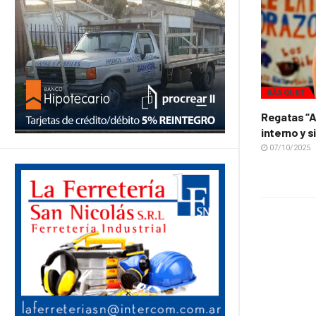
BÁSQUET
Regatas “A
interno y s
07/10/2025