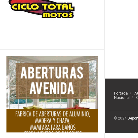
Portada
A
Nacional
O
© 2024
Depor