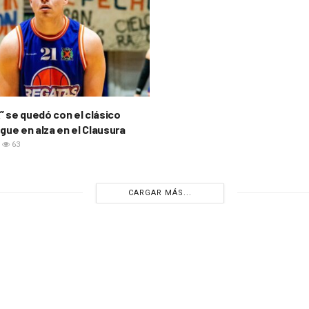
” se quedó con el clásico
igue en alza en el Clausura
63
CARGAR MÁS...