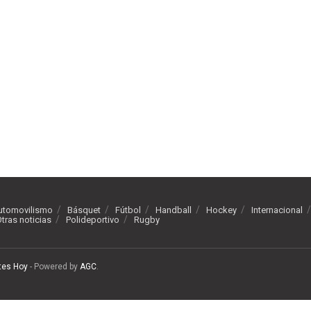
utomovilismo
Básquet
Fútbol
Handball
Hockey
Internacional
tras noticias
Polideportivo
Rugby
tes Hoy
- Powered by
AGC
.