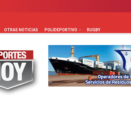
AUTOMOVILISMO
BÁSQUET
FÚTBOL
HANDBALL
HO
OTRAS NOTICIAS
POLIDEPORTIVO
RUGBY