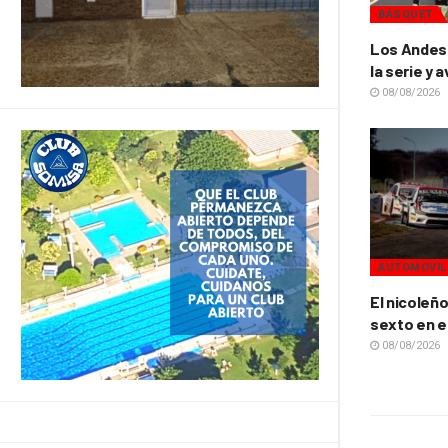
BÁSQUET
Los Andes 
la serie y 
08/08/2026
AUTOMOVIL
El nicoleñ
sexto en e
08/08/2026