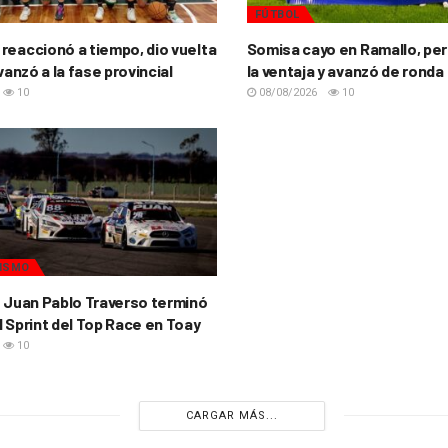
FÚTBOL
reaccionó a tiempo, dio vuelta
Somisa cayo en Ramallo, per
avanzó a la fase provincial
la ventaja y avanzó de ronda
10
08/08/2026
10
ISMO
o Juan Pablo Traverso terminó
l Sprint del Top Race en Toay
10
CARGAR MÁS...