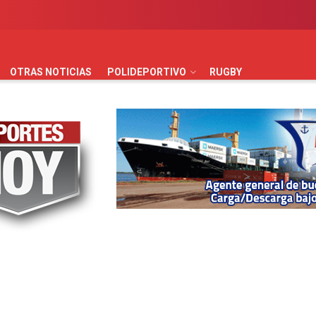
AUTOMOVILISMO
BÁSQUET
FÚTBOL
HANDBALL
HO
OTRAS NOTICIAS
POLIDEPORTIVO
RUGBY