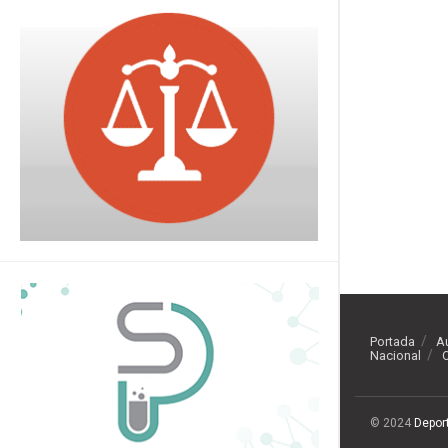
Portada
A
Nacional
O
© 2024
Depor