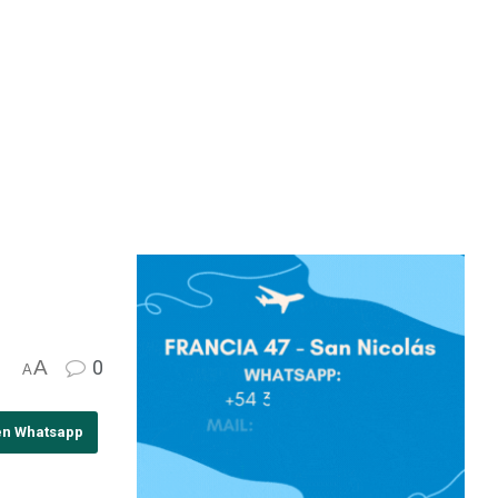
A
0
A
en Whatsapp