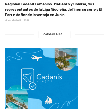
Regional Federal Femenino: Matienzo y Somisa, dos
representantes de la Liga Nicoleña, definen su serie y El
Fortín defiende la ventaja en Junín
07/08/2026
23
CARGAR MÁS...