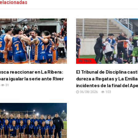
elacionadas
FÚTBOL
sca reaccionar en La Ribera:
El Tribunal de Disciplina cas
para igualar la serie ante River
dureza a Regatas y La Emilia
incidentes de la final del Ap
31
06/08/2026
103