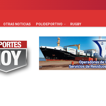
AUTOMOVILISMO
BÁSQUET
FÚTBOL
HANDBALL
HO
OTRAS NOTICIAS
POLIDEPORTIVO
RUGBY