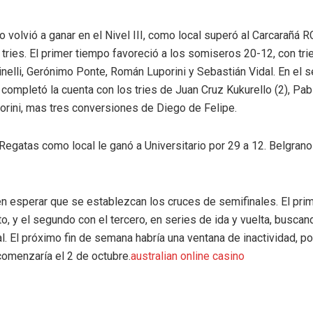
 volvió a ganar en el Nivel III, como local superó al Carcarañá R
tries. El primer tiempo favoreció a los somiseros 20-12, con tr
inelli, Gerónimo Ponte, Román Luporini y Sebastián Vidal. En el 
completó la cuenta con los tries de Juan Cruz Kukurello (2), Pab
rini, mas tres conversiones de Diego de Felipe.
Regatas como local le ganó a Universitario por 29 a 12. Belgrano
n esperar que se establezcan los cruces de semifinales. El prim
to, y el segundo con el tercero, en series de ida y vuelta, buscan
nal. El próximo fin de semana habría una ventana de inactividad, po
comenzaría el 2 de octubre.
australian online casino