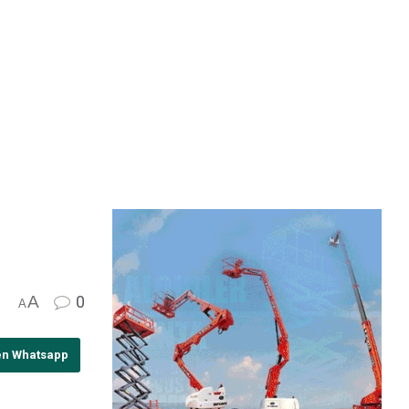
A
0
A
en Whatsapp