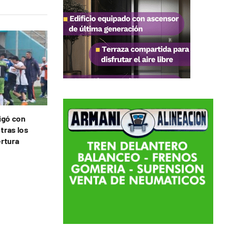
tigó con
 tras los
ertura