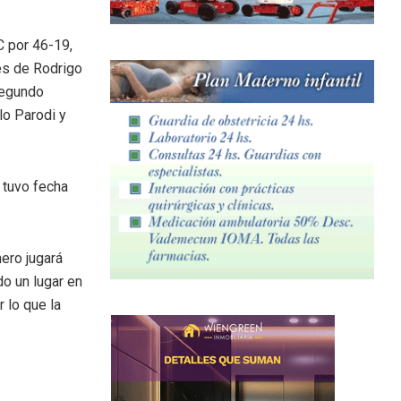
C por 46-19,
ies de Rodrigo
segundo
lo Parodi y
 tuvo fecha
ero jugará
do un lugar en
r lo que la