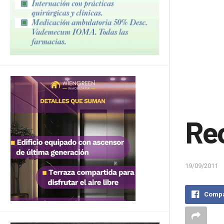
Re
19/09/2011
Compa