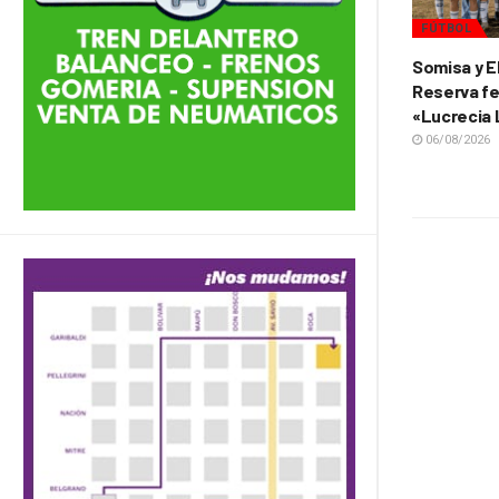
FÚTBOL
Somisa y E
Reserva fe
«Lucrecia
06/08/2026