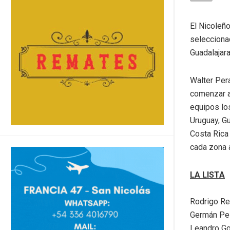
El Nicoleño
selecciona
Guadalajara
Walter Per
comenzar a 
equipos los
Uruguay, Gu
Costa Rica
cada zona 
LA LISTA
Rodrigo Re
Germán Pez
Leandro Go