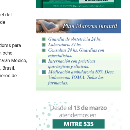
el del
 de
dores para
on ocho
 harán México,
 Brasil,
imeros de