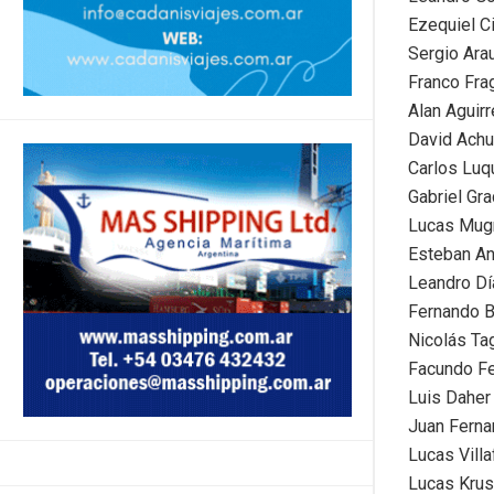
Ezequiel Ci
Sergio Ara
Franco Fra
Alan Aguirr
David Achu
Carlos Luq
Gabriel Gra
Lucas Mugn
Esteban An
Leandro Dí
Fernando B
Nicolás Tag
Facundo Fe
Luis Daher
Juan Ferna
Lucas Vill
Lucas Krus