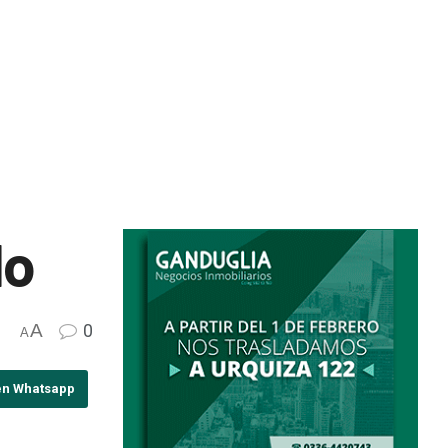
do
A
0
A
en Whatsapp