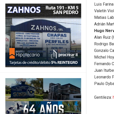
Luis Farina
Valetín Vio
Matias Lab
Adrián Mar
Hugo Nerv
Alan Ruiz (
Rodrigo Ba
Gonzalo Car
Michel Hoy
Fernando Co
Juan Iturbe
Leonardo F
Paulo Dybal
Gentileza: