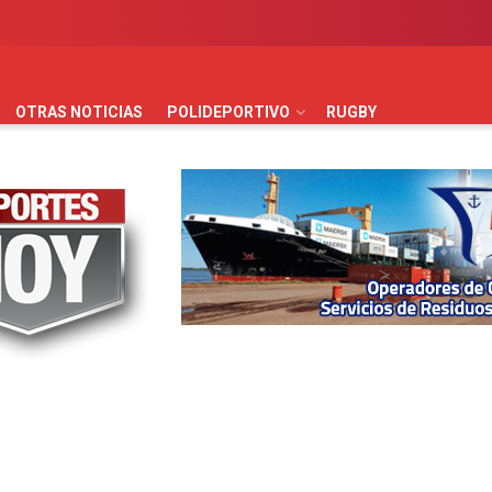
AUTOMOVILISMO
BÁSQUET
FÚTBOL
HANDBALL
HO
OTRAS NOTICIAS
POLIDEPORTIVO
RUGBY