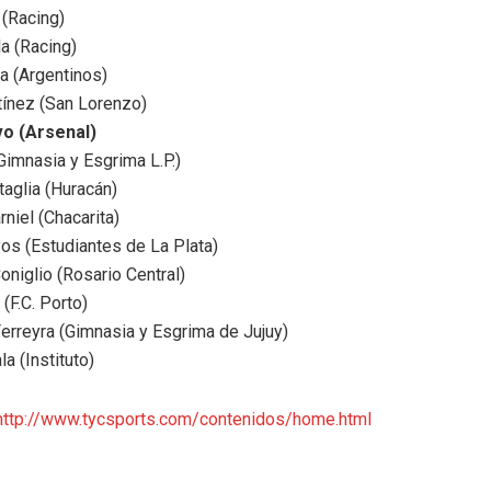
 (Racing)
la (Racing)
a (Argentinos)
tínez (San Lorenzo)
o (Arsenal)
Gimnasia y Esgrima L.P.)
taglia (Huracán)
niel (Chacarita)
os (Estudiantes de La Plata)
niglio (Rosario Central)
 (F.C. Porto)
erreyra (Gimnasia y Esgrima de Jujuy)
a (Instituto)
http://www.tycsports.com/contenidos/home.html