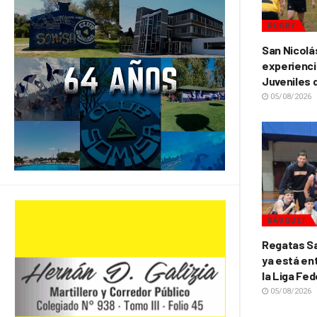
RUGBY
San Nicolá
experienci
Juveniles 
05/08/2026
BÁSQUET
Regatas Sa
ya está ent
la Liga Fed
05/08/2026