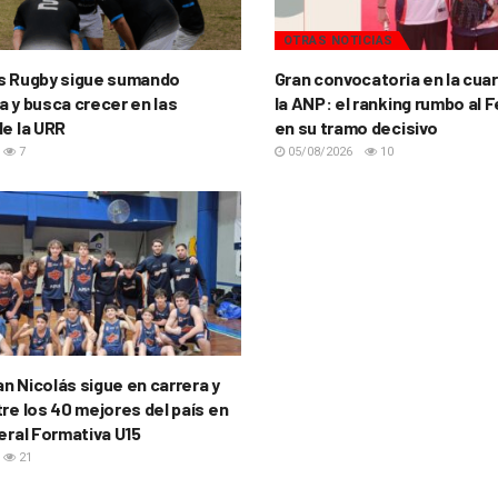
OTRAS NOTICIAS
s Rugby sigue sumando
Gran convocatoria en la cua
a y busca crecer en las
la ANP: el ranking rumbo al 
de la URR
en su tramo decisivo
7
05/08/2026
10
n Nicolás sigue en carrera y
re los 40 mejores del país en
eral Formativa U15
21