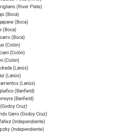
rigliano (River Plate)
ujo (Boca)
gapane (Boca)
e (Boca)
carro (Boca)
ue (Colón)
ciani (Colón)
i (Colón)
drada (Lanús)
az (Lanús)
arrientos (Lanús)
liafico (Banfield)
rreyra (Banfield)
 (Godoy Cruz)
ndo Garro (Godoy Cruz)
afañez (Independiente)
pzky (Independiente)