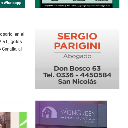
en Whatsapp
sario, en el
2 a 0, goles
Canalla, al