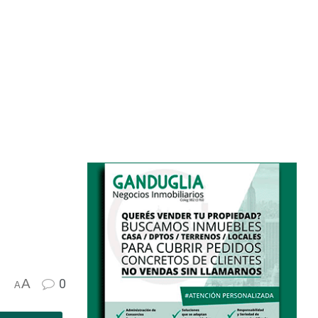
A
0
A