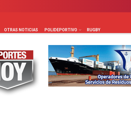
AUTOMOVILISMO
BÁSQUET
FÚTBOL
HANDBALL
HO
OTRAS NOTICIAS
POLIDEPORTIVO
RUGBY