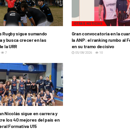
OTRAS NOTICIAS
s Rugby sigue sumando
Gran convocatoria en la cua
a y busca crecer en las
la ANP: el ranking rumbo al 
de la URR
en su tramo decisivo
7
05/08/2026
10
n Nicolás sigue en carrera y
re los 40 mejores del país en
eral Formativa U15