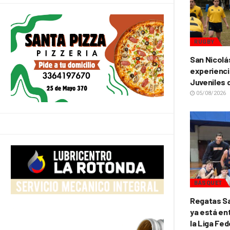
RUGBY
San Nicolá
experienci
Juveniles 
05/08/2026
BÁSQUET
Regatas Sa
ya está ent
la Liga Fed