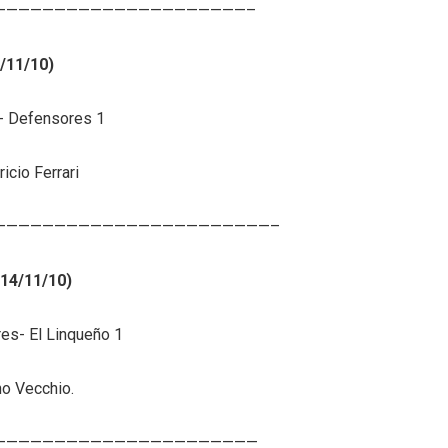
—————————————————————–
/11/10)
a- Defensores 1
icio Ferrari
———————————————————————–
(14/11/10)
es- El Linqueño 1
no Vecchio.
——————————————————————