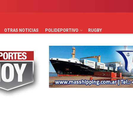
AUTOMOVILISMO
BÁSQUET
FÚTBOL
HANDBALL
HO
OTRAS NOTICIAS
POLIDEPORTIVO
RUGBY