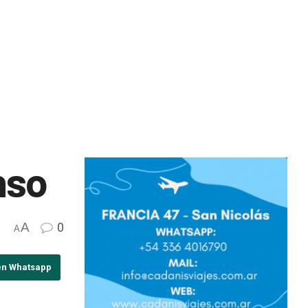
nso
A
0
A
en Whatsapp