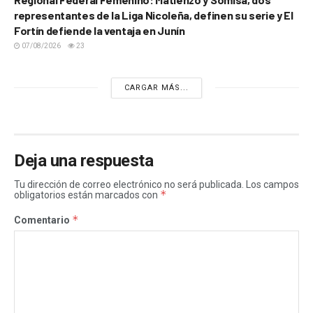
representantes de la Liga Nicoleña, definen su serie y El
Fortín defiende la ventaja en Junín
07/08/2026
23
CARGAR MÁS...
Deja una respuesta
Tu dirección de correo electrónico no será publicada.
Los campos
*
obligatorios están marcados con
*
Comentario