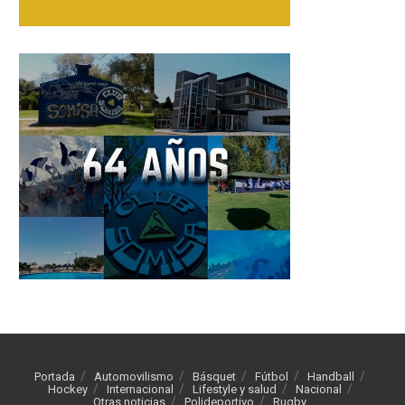
Portada
Automovilismo
Básquet
Fútbol
Handball
Hockey
Internacional
Lifestyle y salud
Nacional
Otras noticias
Polideportivo
Rugby