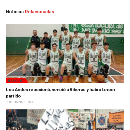
Noticias
Relacionadas
BÁSQUET
Los Andes reaccionó, venció a Riberas y habrá tercer
partido
08/08/2026
10