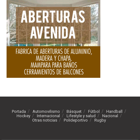
Portada
Automovilismo
Básquet
Fútbol
Handball
Hockey
Internacional
Lifestyle y salud
Nacional
Otras noticias
Polideportivo
Rugby