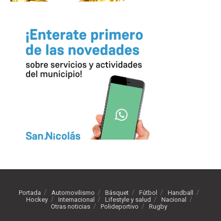
Portada
Automovilismo
Básquet
Fútbol
Handball
Hockey
Internacional
Lifestyle y salud
Nacional
Otras noticias
Polideportivo
Rugby