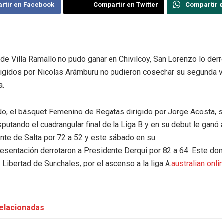
rtir en Facebook
Compartir en Twitter
Compartir 
 de Villa Ramallo no pudo ganar en Chivilcoy, San Lorenzo lo der
irigidos por Nicolas Arámburu no pudieron cosechar su segunda v
a.
ado, el básquet Femenino de Regatas dirigido por Jorge Acosta, 
sputando el cuadrangular final de la Liga B y en su debut le ganó 
nte de Salta por 72 a 52 y este sábado en su
esentación derrotaron a Presidente Derqui por 82 a 64. Este do
te Libertad de Sunchales, por el ascenso a la liga A.
australian onli
elacionadas