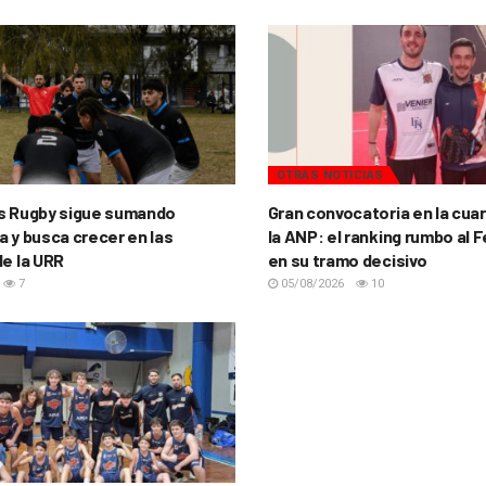
OTRAS NOTICIAS
s Rugby sigue sumando
Gran convocatoria en la cua
a y busca crecer en las
la ANP: el ranking rumbo al 
de la URR
en su tramo decisivo
7
05/08/2026
10