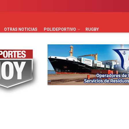
AUTOMOVILISMO
BÁSQUET
FÚTBOL
HANDBALL
HO
OTRAS NOTICIAS
POLIDEPORTIVO
RUGBY