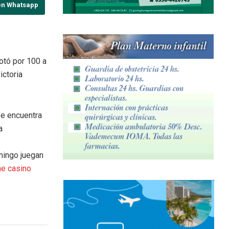
en Whatsapp
rotó por 100 a
ictoria
se encuentra
a
mingo juegan
ne casino