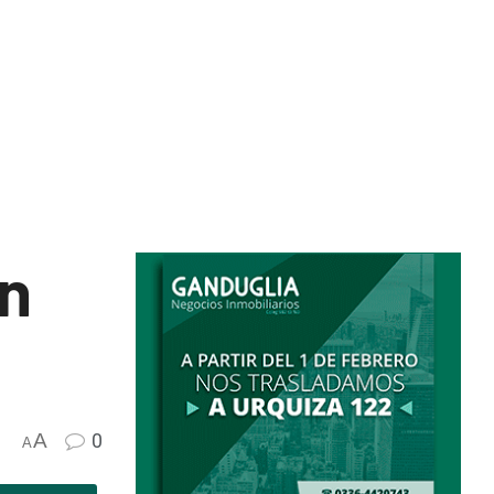
en
A
0
A