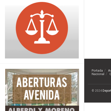
Portada
A
Nacional
O
© 2024
Depor