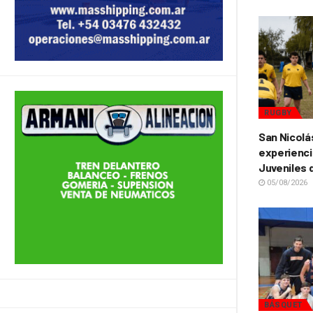
RUGBY
San Nicolá
experienci
Juveniles 
05/08/2026
BÁSQUET