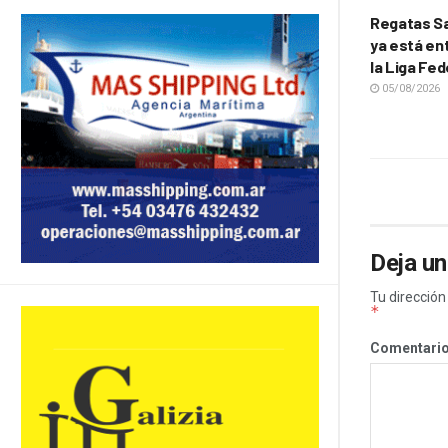
Regatas Sa
ya está ent
la Liga Fed
05/08/2026
Deja un
Tu dirección
*
Comentari