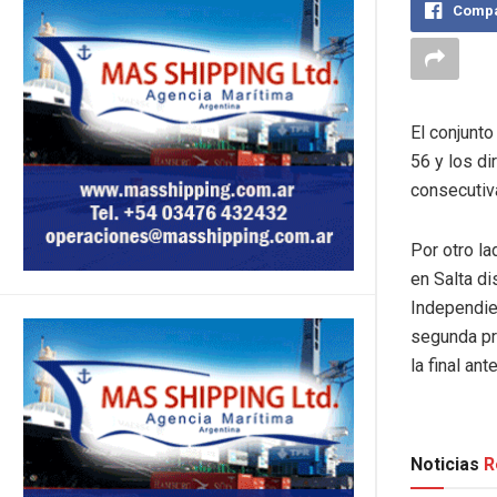
Compa
El conjunto
56 y los d
consecutiv
Por otro l
en Salta di
Independie
segunda pr
la final an
Noticias
R