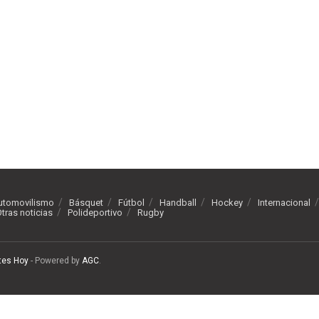
utomovilismo
Básquet
Fútbol
Handball
Hockey
Internacional
tras noticias
Polideportivo
Rugby
tes Hoy
- Powered by
AGC
.