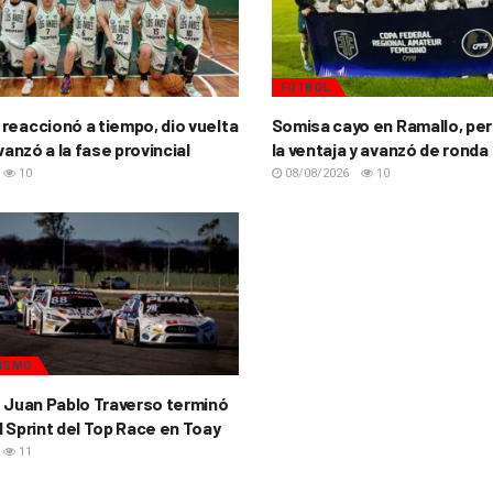
FÚTBOL
reaccionó a tiempo, dio vuelta
Somisa cayo en Ramallo, per
avanzó a la fase provincial
la ventaja y avanzó de ronda
10
08/08/2026
10
ISMO
o Juan Pablo Traverso terminó
l Sprint del Top Race en Toay
11