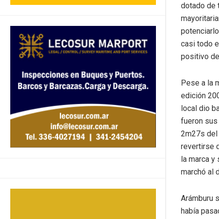
dotado de t
mayoritari
potenciarl
casi todo e
positivo de
Pese a la m
edición 200
local dio b
fueron sus 
2m27s del 
revertirse
la marca y 
marchó al 
Arámburu se
había pasad