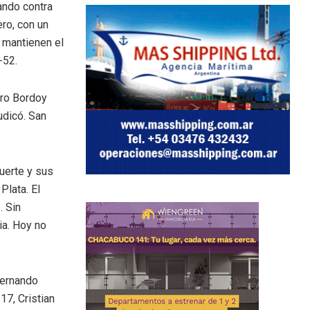
eando contra
ero, con un
í mantienen el
-52.
aro Bordoy
udicó. San
uerte y sus
Plata. El
. Sin
ia. Hoy no
Fernando
17, Cristian