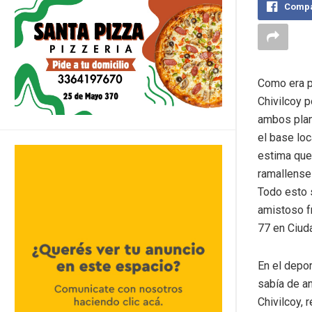
Compa
Como era p
Chivilcoy p
ambos plan
el base loc
estima que
ramallenses
Todo esto 
amistoso fr
77 en Ciuda
En el depo
sabía de a
Chivilcoy, 