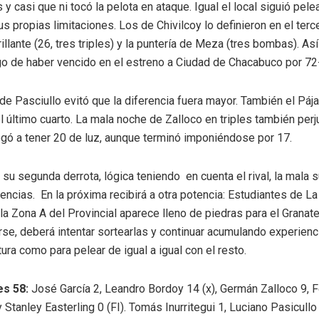
y casi que ni tocó la pelota en ataque. Igual el local siguió pel
sus propias limitaciones. Los de Chivilcoy lo definieron en el terc
llante (26, tres triples) y la puntería de Meza (tres bombas). As
ego de haber vencido en el estreno a Ciudad de Chacabuco por 72
de Pasciullo evitó que la diferencia fuera mayor. También el Páj
l último cuarto. La mala noche de Zalloco en triples también perj
egó a tener 20 de luz, aunque terminó imponiéndose por 17.
u segunda derrota, lógica teniendo en cuenta el rival, la mala s
encias. En la próxima recibirá a otra potencia: Estudiantes de La 
 la Zona A del Provincial aparece lleno de piedras para el Granate
se, deberá intentar sortearlas y continuar acumulando experienc
ltura como para pelear de igual a igual con el resto.
s 58:
José García 2, Leandro Bordoy 14 (x), Germán Zalloco 9, 
 Stanley Easterling 0 (FI). Tomás Inurritegui 1, Luciano Pasicullo 