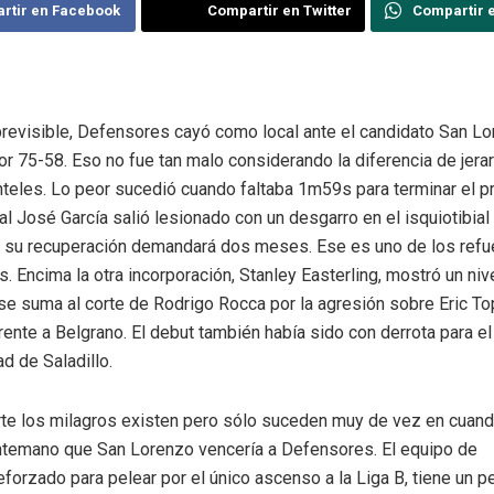
rtir en Facebook
Compartir en Twitter
Compartir 
revisible, Defensores cayó como local ante el candidato San L
or 75-58. Eso no fue tan malo considerando la diferencia de jerar
teles. Lo peor sucedió cuando faltaba 1m59s para terminar el pr
al José García salió lesionado con un desgarro en el isquiotibial
 su recuperación demandará dos meses. Ese es uno de los refu
. Encima la otra incorporación, Stanley Easterling, mostró un niv
se suma al corte de Rodrigo Rocca por la agresión sobre Eric To
ente a Belgrano. El debut también había sido con derrota para el
d de Saladillo.
rte los milagros existen pero sólo suceden muy de vez en cuan
ntemano que San Lorenzo vencería a Defensores. El equipo de
reforzado para pelear por el único ascenso a la Liga B, tiene un p