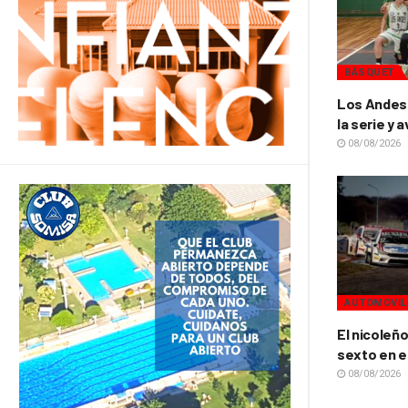
BÁSQUET
Los Andes 
la serie y 
08/08/2026
AUTOMOVIL
El nicoleñ
sexto en e
08/08/2026