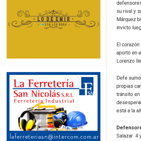
defensores 
su rival y 
Márquez bri
invicto lu
El corazón 
aportó en e
Lorenzo ll
Defe sumó s
propias car
tránsito en
desesperar
está a la a
Defensore
Salazar 4 y