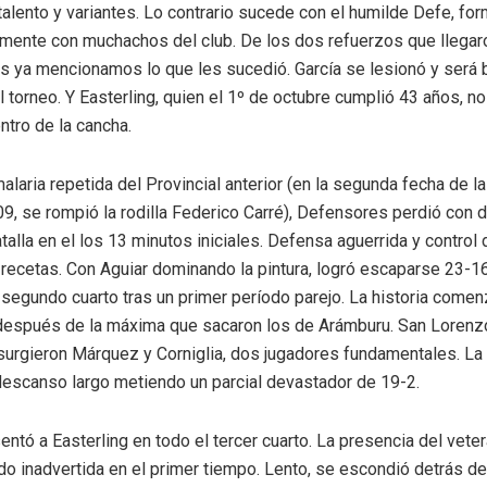
alento y variantes. Lo contrario sucede con el humilde Defe, fo
amente con muchachos del club. De los dos refuerzos que llegar
os ya mencionamos lo que les sucedió. García se lesionó y será 
l torneo. Y Easterling, quien el 1º de octubre cumplió 43 años, n
ntro de la cancha.
alaria repetida del Provincial anterior (en la segunda fecha de la
9, se rompió la rodilla Federico Carré), Defensores perdió con d
atalla en el los 13 minutos iniciales. Defensa aguerrida y control 
recetas. Con Aguiar dominando la pintura, logró escaparse 23-16
segundo cuarto tras un primer período parejo. La historia comen
 después de la máxima que sacaron los de Arámburu. San Lorenz
surgieron Márquez y Corniglia, dos jugadores fundamentales. La 
descanso largo metiendo un parcial devastador de 19-2.
ntó a Easterling en todo el tercer cuarto. La presencia del vete
o inadvertida en el primer tiempo. Lento, se escondió detrás de