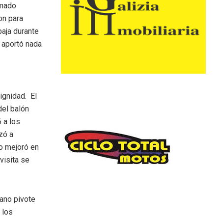
rmado
on para
baja durante
o aportó nada
ignidad. El
del balón
 a los
zó a
o mejoró en
visita se
rano pivote
 los