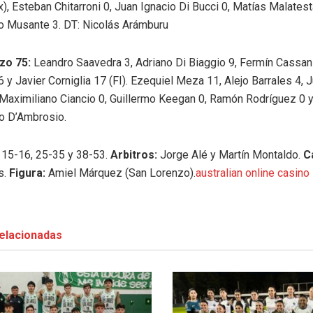
x), Esteban Chitarroni 0, Juan Ignacio Di Bucci 0, Matías Malatest
o Musante 3. DT: Nicolás Arámburu
zo 75:
Leandro Saavedra 3, Adriano Di Biaggio 9, Fermín Cassani
y Javier Corniglia 17 (FI). Ezequiel Meza 11, Alejo Barrales 4, 
 Maximiliano Ciancio 0, Guillermo Keegan 0, Ramón Rodríguez 0 y
go D’Ambrosio.
:
15-16, 25-35 y 38-53.
Arbitros:
Jorge Alé y Martín Montaldo.
C
s.
Figura:
Amiel Márquez (San Lorenzo).
australian online casino
elacionadas