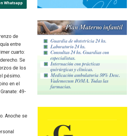
en Whatsapp
orenzo de
quía entre
imer cuarto:
 derecho. Se
erzos de los
el pésimo.
pino en el
 Granate: 49-
do. Anoche se
ersonal