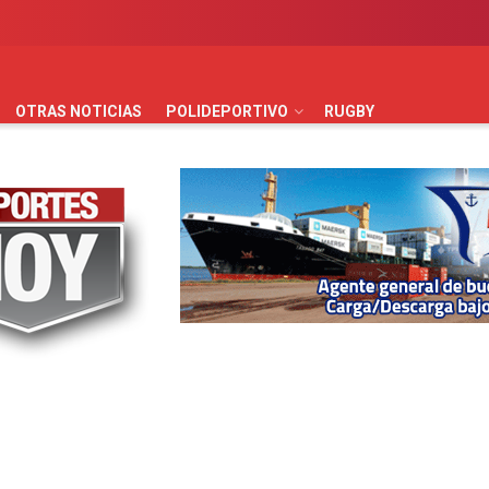
AUTOMOVILISMO
BÁSQUET
FÚTBOL
HANDBALL
HO
OTRAS NOTICIAS
POLIDEPORTIVO
RUGBY