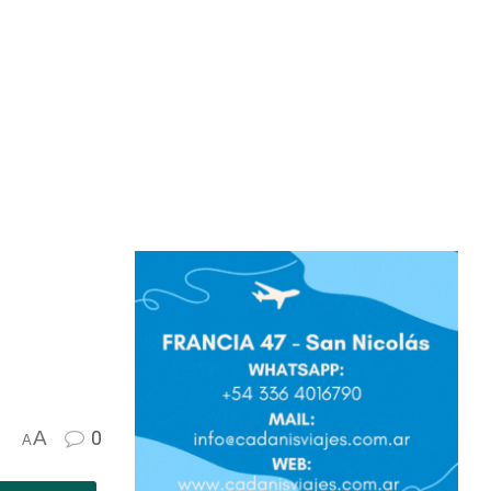
A
0
A