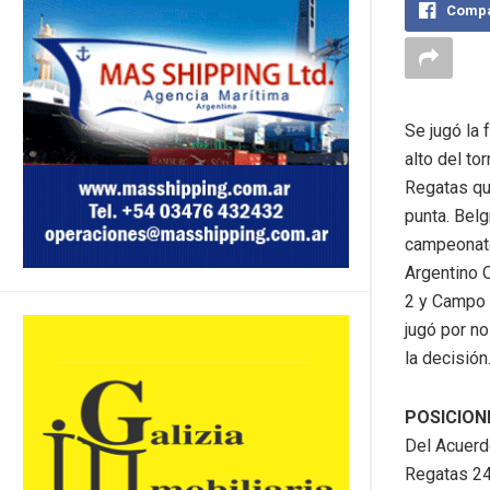
Compa
Se jugó la 
alto del to
Regatas qu
punta. Belg
campeonato 
Argentino 
2 y Campo S
jugó por no
la decisión
POSICION
Del Acuerd
Regatas 2