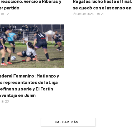
reaccionó, venció a Riberas y
Regatas luchó hasta el final,
er partido
se quedó con el ascenso en
12
08/08/2026
29
ederal Femenino: Matienzo y
s representantes de la Liga
efinen su serie y El Fortín
a ventaja en Junín
23
CARGAR MÁS...