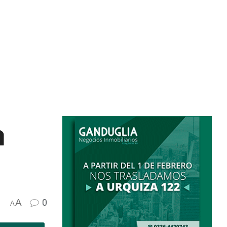
a
A
0
A