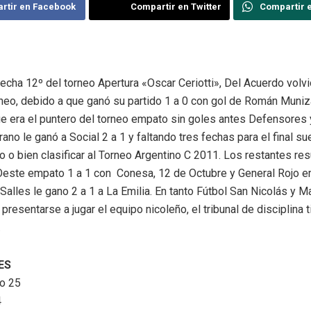
rtir en Facebook
Compartir en Twitter
Compartir 
fecha 12º del torneo Apertura «Oscar Ceriotti», Del Acuerdo volv
rneo, debido a que ganó su partido 1 a 0 con gol de Román Muniz
e era el puntero del torneo empato sin goles antes Defensores y
rano le ganó a Social 2 a 1 y faltando tres fechas para el final su
o bien clasificar al Torneo Argentino C 2011. Los restantes res
Oeste empato 1 a 1 con Conesa, 12 de Octubre y General Rojo e
alles le gano 2 a 1 a La Emilia. En tanto Fútbol San Nicolás y M
 presentarse a jugar el equipo nicoleño, el tribunal de disciplina 
.
ES
o 25
4