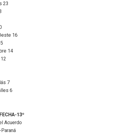
s 23
3
0
Oeste 16
15
bre 14
 12
lás 7
lles 6
FECHA-13º
el Acuerdo
-Paraná