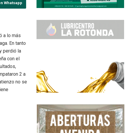
en Whatsapp
ió a lo más
aga. En tanto
 perdió la
eña con el
ultados,
mpataron 2 a
atienzo no se
tiene