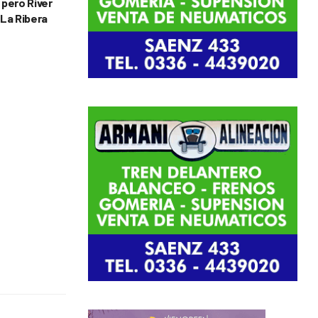
 pero River
 La Ribera