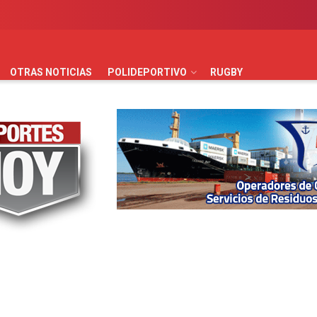
AUTOMOVILISMO
BÁSQUET
FÚTBOL
HANDBALL
HO
OTRAS NOTICIAS
POLIDEPORTIVO
RUGBY