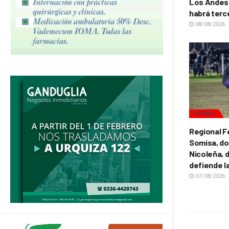
Los Andes 
habrá terc
08/08/2026
FÚTBOL
Regional F
Somisa, do
Nicoleña, d
defiende l
07/08/2026