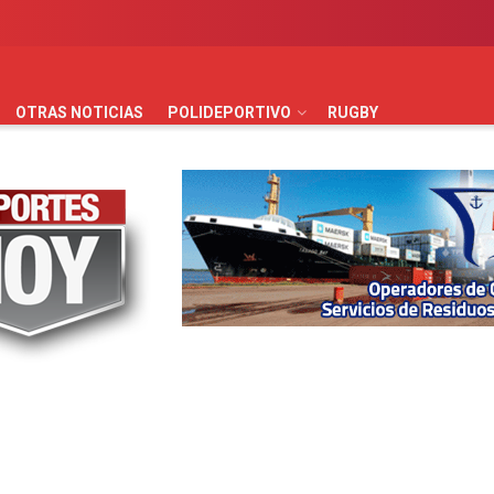
AUTOMOVILISMO
BÁSQUET
FÚTBOL
HANDBALL
HO
OTRAS NOTICIAS
POLIDEPORTIVO
RUGBY