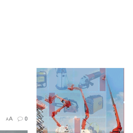
A
0
A