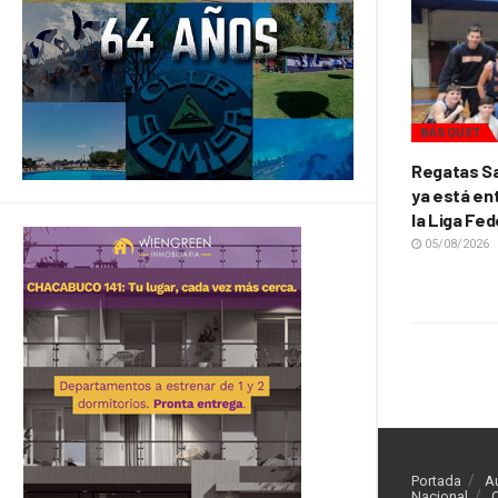
BÁSQUET
Regatas Sa
ya está ent
la Liga Fed
05/08/2026
Portada
A
Nacional
O