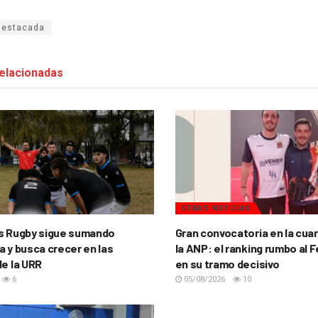
destacada
elacionadas
OTRAS NOTICIAS
s Rugby sigue sumando
Gran convocatoria en la cua
a y busca crecer en las
la ANP: el ranking rumbo al 
de la URR
en su tramo decisivo
6
05/08/2026
10