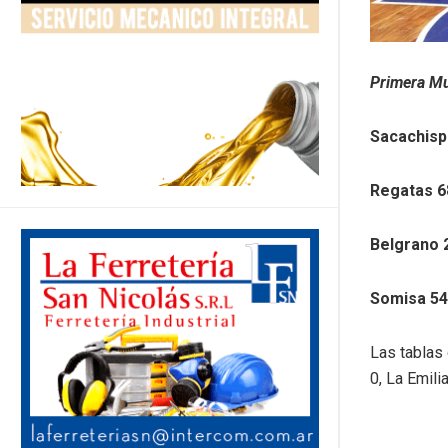
Primera Mu
Sacachisp
Regatas 6
Belgrano 
Somisa 54 
Las tablas
0, La Emili