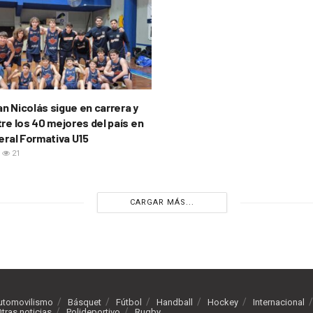
n Nicolás sigue en carrera y
re los 40 mejores del país en
eral Formativa U15
21
CARGAR MÁS...
utomovilismo
Básquet
Fútbol
Handball
Hockey
Internacional
tras noticias
Polideportivo
Rugby