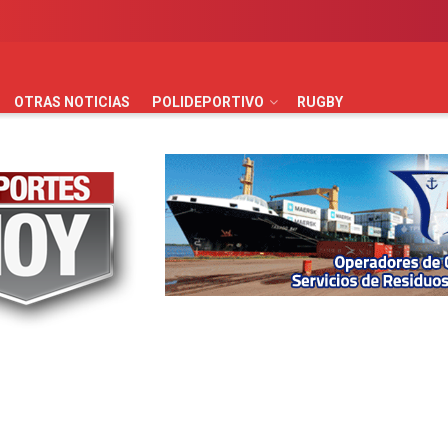
AUTOMOVILISMO
BÁSQUET
FÚTBOL
HANDBALL
HO
OTRAS NOTICIAS
POLIDEPORTIVO
RUGBY