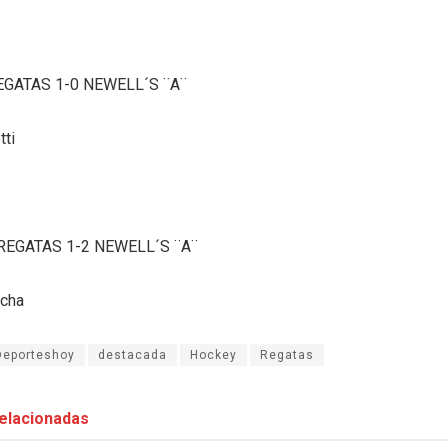
EGATAS 1-0 NEWELL´S ¨A¨
tti
REGATAS 1-2 NEWELL´S ¨A¨
ocha
Deporteshoy
destacada
Hockey
Regatas
elacionadas