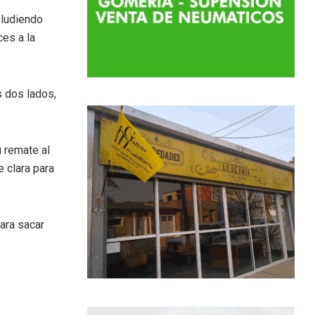
eludiendo
ces a la
s dos lados,
u remate al
e clara para
para sacar