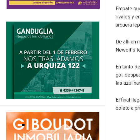
Empate que
rivales y e
arquera le
De allí en 
Newell´s te
En tanto Re
gol, despué
las azul nar
El final ll
boleto a p