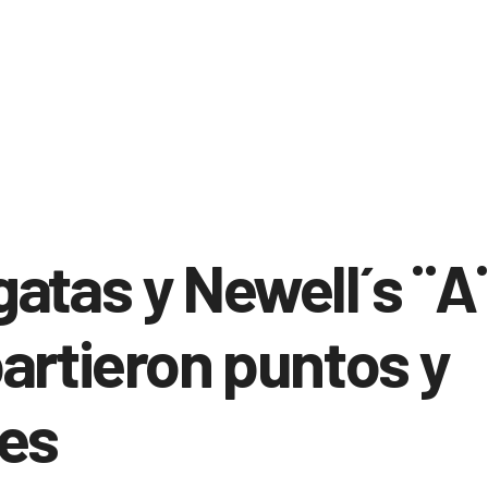
atas y Newell´s ¨A
artieron puntos y
les