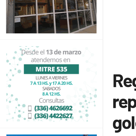
Reg
rep
go