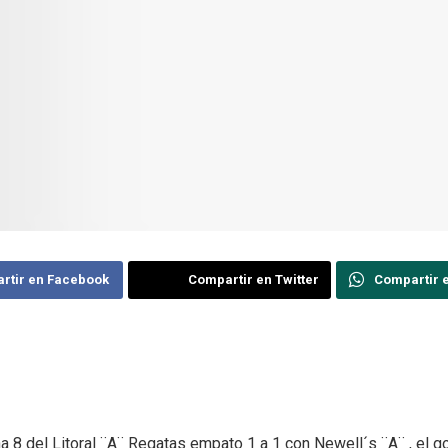
rtir en Facebook
Compartir en Twitter
Compartir 
a 8 del Litoral ¨A¨ Regatas empato 1 a 1 con Newell´s ¨A¨ , el g