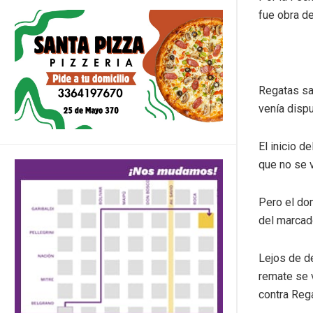
fue obra de
Regatas sa
venía dispu
El inicio d
que no se v
Pero el dom
del marcado
Lejos de d
remate se v
contra Reg