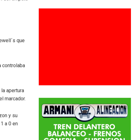
ewell´s que
ta controlaba
 la apertura
el marcador.
zon y su
 1 a 0 en