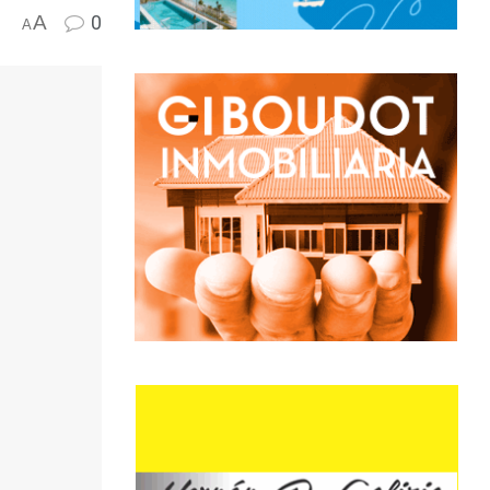
A
0
A